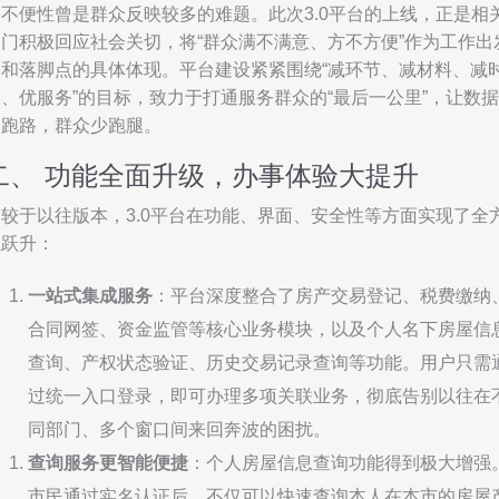
的不便性曾是群众反映较多的难题。此次3.0平台的上线，正是相
部门积极回应社会关切，将“群众满不满意、方不方便”作为工作出
点和落脚点的具体体现。平台建设紧紧围绕“减环节、减材料、减
、优服务”的目标，致力于打通服务群众的“最后一公里”，让数据
多跑路，群众少跑腿。
二、 功能全面升级，办事体验大提升
相较于以往版本，3.0平台在功能、界面、安全性等方面实现了全
位跃升：
一站式集成服务
：平台深度整合了房产交易登记、税费缴纳
合同网签、资金监管等核心业务模块，以及个人名下房屋信
查询、产权状态验证、历史交易记录查询等功能。用户只需
过统一入口登录，即可办理多项关联业务，彻底告别以往在
同部门、多个窗口间来回奔波的困扰。
查询服务更智能便捷
：个人房屋信息查询功能得到极大增强
市民通过实名认证后，不仅可以快速查询本人在本市的房屋