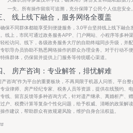
一失。所有操作留痕可追溯，充分保障了公民个人信息安全
三、 线上线下融合，服务网络全覆盖
为确保不同群体都能享受到便捷服务，3.0平台坚持线上线下融合
展。线上，市民可通过政务服务APP、门户网站、小程序等多种
道轻松访问。线下，各级政务服务大厅的自助终端同步升级，并
有专职导办员协助不熟悉网络操作的群众办理业务。对于行动不
的特殊群体，仍保留并提供上门服务等传统暖心渠道。
四、 房产咨询：专业解答，排忧解难
“房产咨询”作为平台的重要板块，不再局限于机器人问答。平台整
了专业律师、房产经纪专家、税务人员等资源，提供在线预约、
话专线、留言反馈等多种咨询方式，针对遗产继承、离婚析产、
与过户、税费计算等复杂个性化问题，给予权威、清晰的政策解
和操作建议，帮助群众有效规避风险，维护自身合法权益。
##