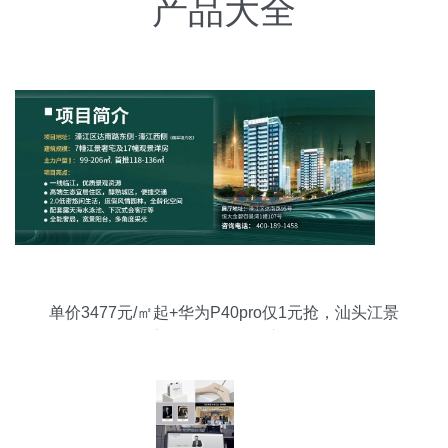
产品大全
单价3477元/㎡起+华为P40pro仅1元抢，汕头江景
房低至3.8折引爆市场